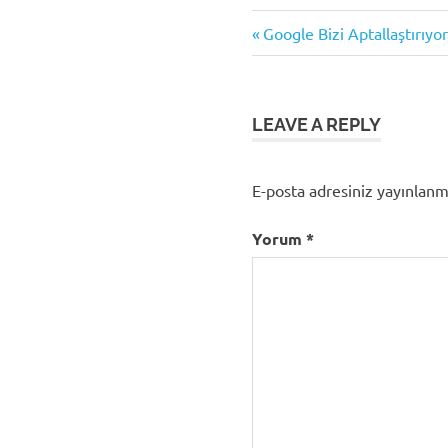
Previous
Yazı
Google Bizi Aptallaştırıyo
Post:
gezinmesi
LEAVE A REPLY
E-posta adresiniz yayınlan
Yorum
*