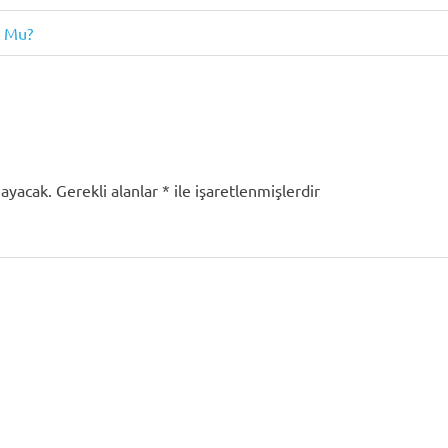
r Mu?
mayacak.
Gerekli alanlar
*
ile işaretlenmişlerdir